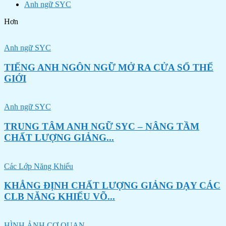
Anh ngữ SYC
Hơn
Anh ngữ SYC
TIẾNG ANH NGÔN NGỮ MỞ RA CỬA SỔ THẾ
GIỚI
Anh ngữ SYC
TRUNG TÂM ANH NGỮ SYC – NÂNG TẦM
CHẤT LƯỢNG GIẢNG...
Các Lớp Năng Khiếu
KHẲNG ĐỊNH CHẤT LƯỢNG GIẢNG DẠY CÁC
CLB NĂNG KHIẾU VÕ...
HÌNH ẢNH CƠ QUAN