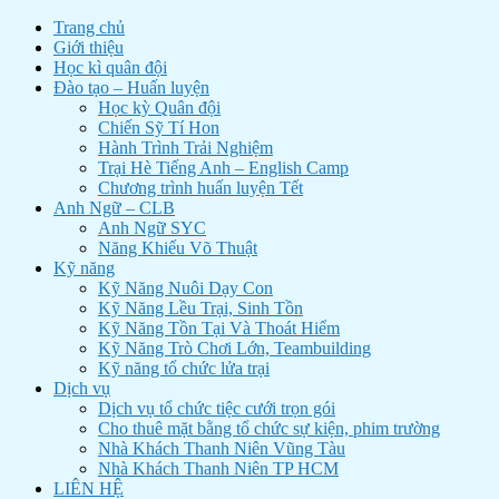
Trang chủ
Giới thiệu
Học kì quân đội
Đào tạo – Huấn luyện
Học kỳ Quân đội
Chiến Sỹ Tí Hon
Hành Trình Trải Nghiệm
Trại Hè Tiếng Anh – English Camp
Chương trình huấn luyện Tết
Anh Ngữ – CLB
Anh Ngữ SYC
Năng Khiếu Võ Thuật
Kỹ năng
Kỹ Năng Nuôi Dạy Con
Kỹ Năng Lều Trại, Sinh Tồn
Kỹ Năng Tồn Tại Và Thoát Hiểm
Kỹ Năng Trò Chơi Lớn, Teambuilding
Kỹ năng tổ chức lửa trại
Dịch vụ
Dịch vụ tổ chức tiệc cưới trọn gói
Cho thuê mặt bằng tổ chức sự kiện, phim trường
Nhà Khách Thanh Niên Vũng Tàu
Nhà Khách Thanh Niên TP HCM
LIÊN HỆ