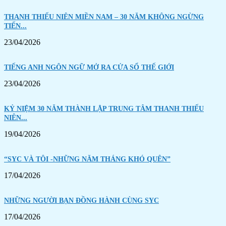
THANH THIẾU NIÊN MIỀN NAM – 30 NĂM KHÔNG NGỪNG
TIẾN...
23/04/2026
TIẾNG ANH NGÔN NGỮ MỞ RA CỬA SỔ THẾ GIỚI
23/04/2026
KỶ NIỆM 30 NĂM THÀNH LẬP TRUNG TÂM THANH THIẾU
NIÊN...
19/04/2026
“SYC VÀ TÔI -NHỮNG NĂM THÁNG KHÓ QUÊN”
17/04/2026
NHỮNG NGƯỜI BẠN ĐỒNG HÀNH CÙNG SYC
17/04/2026