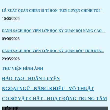
LỄ XUẤT QUÂN CHIẾN SĨ TÍ HON “RÈN LUYỆN CHÍNH TÔI “
10/06/2026
DANH SÁCH HỌC VIÊN LỚP HỌC KỲ QUÂN ĐỘI NÂNG CAO...
09/06/2026
DANH SÁCH HỌC VIÊN LỚP HỌC KỲ QUÂN ĐỘI ”TRUI RÈN...
29/05/2026
THƯ VIỆN HÌNH ẢNH
ĐÀO TẠO - HUẤN LUYỆN
NGOẠI NGỮ - NĂNG KHIẾU - VÕ THUẬT
CƠ SỞ VẬT CHẤT - HOẠT ĐỘNG TRUNG TÂM
LIÊN HỆ