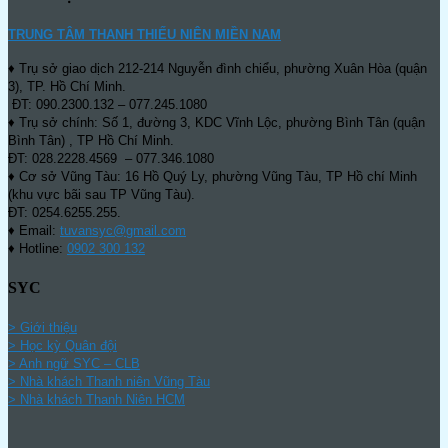
TRUNG TÂM THANH THIẾU NIÊN MIỀN NAM
♦ Trụ sở giao dịch 212-214 Nguyễn đình chiểu, phường Xuân Hòa (quận
3), TP. Hồ Chí Minh.
ĐT: 090.2300.132 – 077.245.1080
♦ Trụ sở chính: Số 1, đường 3, KDC Vĩnh Lộc, phường Bình Tân (quận
Bình Tân) , TP Hồ Chí Minh.
ĐT: 028.2228.4569 – 077.346.1080
♦ Cơ sở Vũng Tàu: 16 Hồ Quý Ly, phường Vũng Tàu, TP Hồ chí Minh
(khu vực bãi sau TP Vũng Tàu).
ĐT: 0254.6255.255.
♦ Email:
tuvansyc@gmail.com
♦ Hotline:
0902 300 132
SYC
> Giới thiệu
> Học kỳ Quân đội
>
Anh ngữ SYC – CLB
>
Nhà khách Thanh niên Vũng Tàu
>
Nhà khách Thanh Niên HCM