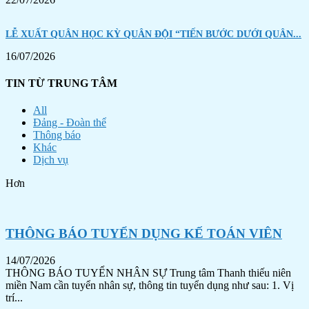
LỄ XUẤT QUÂN HỌC KỲ QUÂN ĐỘI “TIẾN BƯỚC DƯỚI QUÂN...
16/07/2026
TIN TỪ TRUNG TÂM
All
Đảng - Đoàn thể
Thông báo
Khác
Dịch vụ
Hơn
THÔNG BÁO TUYỂN DỤNG KẾ TOÁN VIÊN
14/07/2026
THÔNG BÁO TUYỂN NHÂN SỰ Trung tâm Thanh thiếu niên
miền Nam cần tuyển nhân sự, thông tin tuyển dụng như sau: 1. Vị
trí...