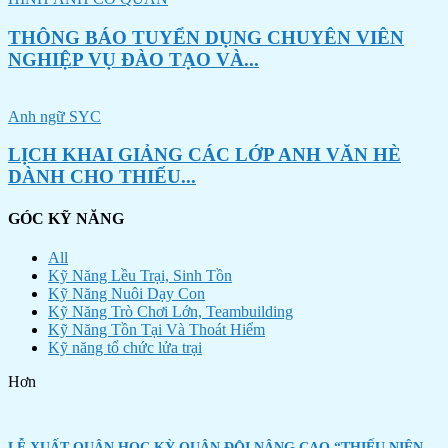
THÔNG BÁO TUYỂN DỤNG CHUYÊN VIÊN
NGHIỆP VỤ ĐÀO TẠO VÀ...
Anh ngữ SYC
LỊCH KHAI GIẢNG CÁC LỚP ANH VĂN HÈ
DÀNH CHO THIẾU...
GÓC KỸ NĂNG
All
Kỹ Năng Lều Trại, Sinh Tồn
Kỹ Năng Nuôi Dạy Con
Kỹ Năng Trò Chơi Lớn, Teambuilding
Kỹ Năng Tồn Tại Và Thoát Hiểm
Kỹ năng tổ chức lửa trại
Hơn
LỄ XUẤT QUÂN HỌC KỲ QUÂN ĐỘI NÂNG CAO “THIẾU NIÊN...