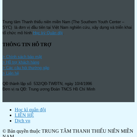
Trung tâm Thanh thiếu niên miền Nam (The Southern Youth Center –
SYC) là đơn vị đầu tiên tại Việt Nam nghiên cứu, xây dựng và triển khai
tổ chức mô hình
Học kỳ Quân đội
.
THÔNG TIN HỖ TRỢ
>
Chính sách bảo mật
> Hỗ trợ khách hàng
> Các câu hỏi thường gặp
> Liên hệ
QĐ thành lập số: 532/QĐ-TWĐTN, ngày 10/4/1996
Đơn vị ra QĐ: Trung ương Đoàn TNCS Hồ Chí Minh
Học kì quân đội
LIÊN HỆ
Dịch vụ
© Bản quyền thuộc TRUNG TÂM THANH THIẾU NIÊN MIỀN
NAM