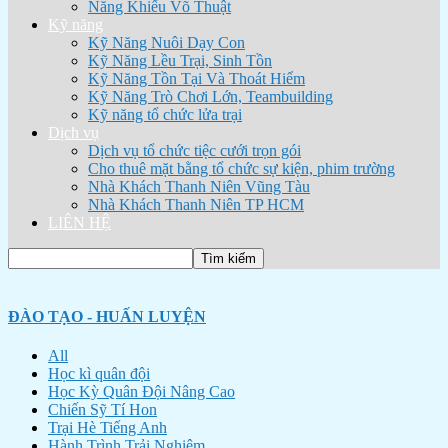
Năng Khiếu Võ Thuật
Kỹ năng
Kỹ Năng Nuôi Dạy Con
Kỹ Năng Lều Trại, Sinh Tồn
Kỹ Năng Tồn Tại Và Thoát Hiểm
Kỹ Năng Trò Chơi Lớn, Teambuilding
Kỹ năng tổ chức lửa trại
Dịch vụ
Dịch vụ tổ chức tiệc cưới trọn gói
Cho thuê mặt bằng tổ chức sự kiện, phim trường
Nhà Khách Thanh Niên Vũng Tàu
Nhà Khách Thanh Niên TP HCM
LIÊN HỆ
ĐÀO TẠO - HUẤN LUYỆN
All
Học kì quân đội
Học Kỳ Quân Đội Nâng Cao
Chiến Sỹ Tí Hon
Trại Hè Tiếng Anh
Hành Trình Trải Nghiệm