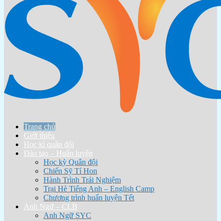
Trang chủ
Giới thiệu
Học kì quân đội
Đào tạo – Huấn luyện
Học kỳ Quân đội
Chiến Sỹ Tí Hon
Hành Trình Trải Nghiệm
Trại Hè Tiếng Anh – English Camp
Chương trình huấn luyện Tết
Anh Ngữ – CLB
Anh Ngữ SYC